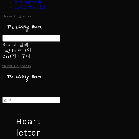
Writing people
노래로 하는 답장
thewritingroom
Search
검색
Log In
로그인
Cart
장바구니
thewritingroom
Heart
letter