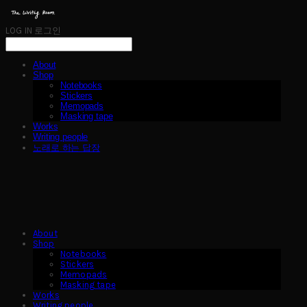
LOG IN
로그인
About
Shop
Notebooks
Stickers
Memopads
Masking tape
Works
Writing people
노래로 하는 답장
About
Shop
Notebooks
Stickers
Memopads
Masking tape
Works
Writing people