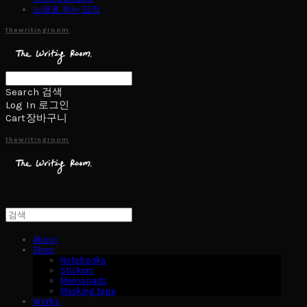
노래로 하는 답장
thewritingroom
Search
검색
Log In
로그인
Cart
장바구니
thewritingroom
About
Shop
Notebooks
Stickers
Memopads
Masking tape
Works