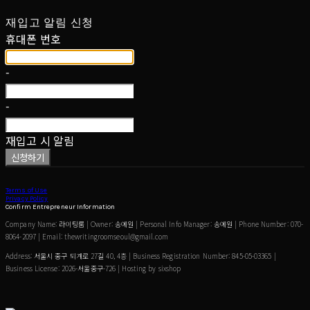
재입고 알림 신청
휴대폰 번호
-
-
재입고 시 알림
신청하기
Terms of Use
Privacy Policy
Confirm Entrepreneur Information
Company Name: 라이팅룸 | Owner: 송예원 | Personal Info Manager: 송예원 | Phone Number: 070-
8064-2097 | Email: thewritingroomseoul@gmail.com
Address: 서울시 중구 퇴계로 27길 40, 4층 | Business Registration Number:
845-05-03365
|
Business License:
2026-서울중구-726
| Hosting by sixshop