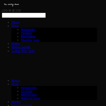
LOG IN
로그인
About
Shop
Notebooks
Stickers
Memopads
Masking tape
Works
Writing people
노래로 하는 답장
About
Shop
Notebooks
Stickers
Memopads
Masking tape
Works
Writing people