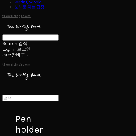
Writing people
노래로 하는 답장
thewritingroom
Search
검색
Log In
로그인
Cart
장바구니
thewritingroom
Pen
holder