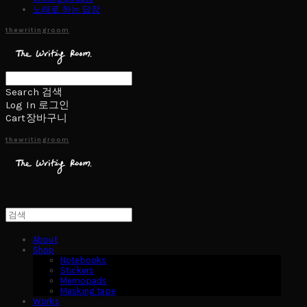
노래로 하는 답장
thewritingroom
Search
검색
Log In
로그인
Cart
장바구니
thewritingroom
About
Shop
Notebooks
Stickers
Memopads
Masking tape
Works